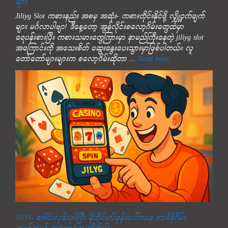
များ
Jiliyg Slot ကစားနည်း အစမှ အဆုံး- ကစားတိုင်းနိုင်ဖို့ လျှို့ဝှက်ချက်
များ မင်္ဂလာပါဗျာ! ဒီနေ့တော့ အွန်လိုင်းစလော့ဂိမ်းတွေထဲမှာ
ရေပန်းစားပြီး ကစားသမားတွေကြားမှာ နာမည်ကြီးနေတဲ့ jiliyg slot
အကြောင်းကို အသေးစိတ် ဆွေးနွေးပေးသွားမှာဖြစ်ပါတယ်။ လူ
တော်တော်များများက စလော့ဂိမ်းဆိုတာ ...
Read more
JiliYG ဒေါင်းလုဒ်လုပ်ပြီး မိုဘိုင်းလ်ဖုန်းပေါ်ကနေ ကာစီနိုဂိမ်း