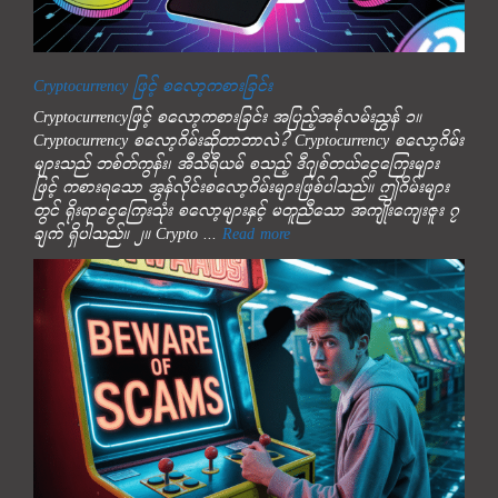
Cryptocurrency ဖြင့် စလော့ကစားခြင်း
Cryptocurrencyဖြင့် စလော့ကစားခြင်း အပြည့်အစုံလမ်းညွှန် ၁။
Cryptocurrency စလော့ဂိမ်းဆိုတာဘာလဲ? Cryptocurrency စလော့ဂိမ်း
များသည် ဘစ်တ်ကွန်း၊ အီသီရီယမ် စသည့် ဒီဂျစ်တယ်ငွေကြေးများ
ဖြင့် ကစားရသော အွန်လိုင်းစလော့ဂိမ်းများဖြစ်ပါသည်။ ဤဂိမ်းများ
တွင် ရိုးရာငွေကြေးသုံး စလော့များနှင့် မတူညီသော အကျိုးကျေးဇူး ၇
ချက် ရှိပါသည်။ ၂။ Crypto ...
Read more