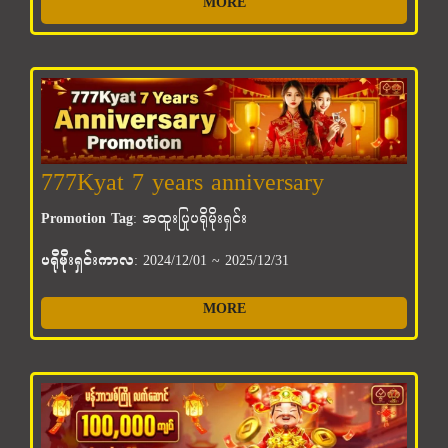
MORE
777Kyat 7 years anniversary
Promotion Tag
: အထူးပြုပရိုမိုးရှင်း
ပရိုမိုးရှင်းကာလ
: 2024/12/01 ~ 2025/12/31
MORE