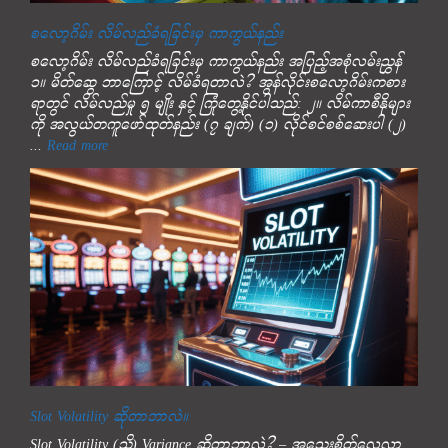
စလော့ဂိမ်း လိမ်လည်ခံရခြင်းမှ ကာကွယ်နည်း
စလော့ဂိမ်း လိမ်လည်ခံရခြင်းမှ ကာကွယ်နည်း အပြည့်အစုံလမ်းညွှန်
၁။ မိတ်ဆွေ ဘာကြောင့် လိမ်ခံရတာလဲ? အွန်လိုင်းစလော့ဂိမ်းကစား
ရာတွင် လိမ်လည်မှု ၅ မျိုး နှင့် ကြုံတွေ့နိုင်ပါသည်: ၂။ လိမ်ကာစီနိုများ
ကို အလွယ်တကူဖော်ထုတ်နည်း (၇ ချက်) (၁) လိုင်စင်စစ်ဆေးပါ (၂)
...
Read more
Slot Volatility ဆိုတာဘာလဲ။