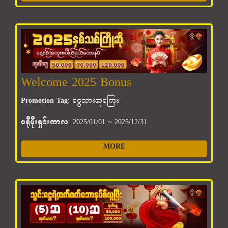
Welcome 2025 Bonus
Promotion Tag
: ငွေသားဆုကြေး
ပရိုမိုးရှင်းကာလ
: 2025/01/01 ~ 2025/12/31
MORE