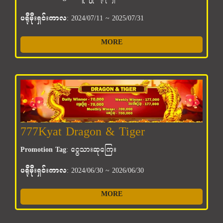
ပရိုမိုးရှင်းကာလ
: 2024/07/11 ~ 2025/07/31
MORE
777Kyat Dragon & Tiger
Promotion Tag
: ငွေသားဆုကြေး
ပရိုမိုးရှင်းကာလ
: 2024/06/30 ~ 2026/06/30
MORE