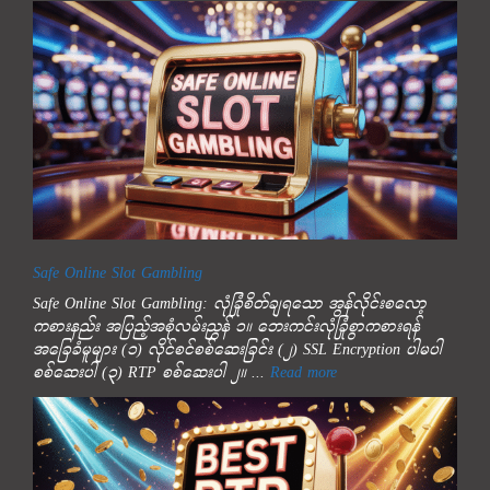
Safe Online Slot Gambling
Safe Online Slot Gambling: လုံခြုံစိတ်ချရသော အွန်လိုင်းစလော့
ကစားနည်း အပြည့်အစုံလမ်းညွှန် ၁။ ဘေးကင်းလုံခြုံစွာကစားရန်
အခြေခံမူများ (၁) လိုင်စင်စစ်ဆေးခြင်း (၂) SSL Encryption ပါမပါ
စစ်ဆေးပါ (၃) RTP စစ်ဆေးပါ ၂။ ...
Read more