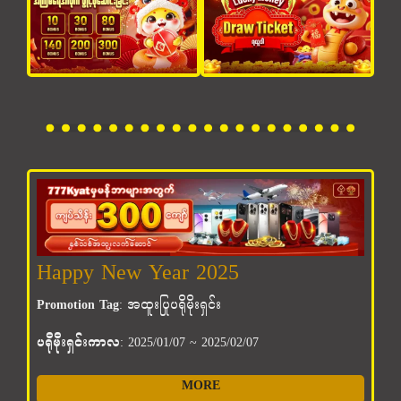
Happy New Year 2025
Promotion Tag
: အထူးပြုပရိုမိုးရှင်း
ပရိုမိုးရှင်းကာလ
: 2025/01/07 ~ 2025/02/07
MORE