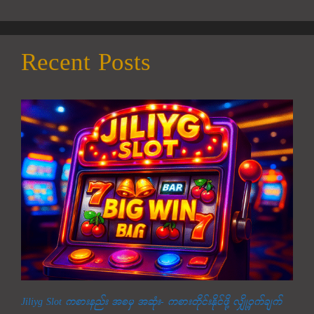
Recent Posts
Jiliyg Slot ကစားနည်း အစမှ အဆုံး- ကစားတိုင်းနိုင်ဖို့ လျှို့ဝှက်ချက်