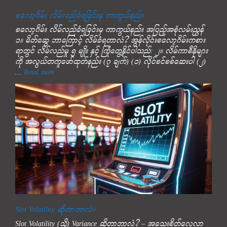
စလော့ဂိမ်း လိမ်လည်ခံရခြင်းမှ ကာကွယ်နည်း
စလော့ဂိမ်း လိမ်လည်ခံရခြင်းမှ ကာကွယ်နည်း အပြည့်အစုံလမ်းညွှန်
၁။ မိတ်ဆွေ ဘာကြောင့် လိမ်ခံရတာလဲ? အွန်လိုင်းစလော့ဂိမ်းကစား
ရာတွင် လိမ်လည်မှု ၅ မျိုး နှင့် ကြုံတွေ့နိုင်ပါသည်: ၂။ လိမ်ကာစီနိုများ
ကို အလွယ်တကူဖော်ထုတ်နည်း (၇ ချက်) (၁) လိုင်စင်စစ်ဆေးပါ (၂)
...
Read more
Slot Volatility ဆိုတာဘာလဲ။
Slot Volatility (သို့) Variance ဆိုတာဘာလဲ? – အသေးစိတ်လေ့လာ