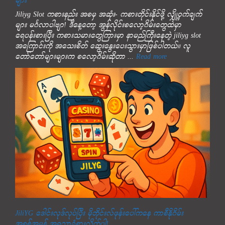
များ
Jiliyg Slot ကစားနည်း အစမှ အဆုံး- ကစားတိုင်းနိုင်ဖို့ လျှို့ဝှက်ချက်
များ မင်္ဂလာပါဗျာ! ဒီနေ့တော့ အွန်လိုင်းစလော့ဂိမ်းတွေထဲမှာ
ရေပန်းစားပြီး ကစားသမားတွေကြားမှာ နာမည်ကြီးနေတဲ့ jiliyg slot
အကြောင်းကို အသေးစိတ် ဆွေးနွေးပေးသွားမှာဖြစ်ပါတယ်။ လူ
တော်တော်များများက စလော့ဂိမ်းဆိုတာ ...
Read more
JiliYG ဒေါင်းလုဒ်လုပ်ပြီး မိုဘိုင်းလ်ဖုန်းပေါ်ကနေ ကာစီနိုဂိမ်း