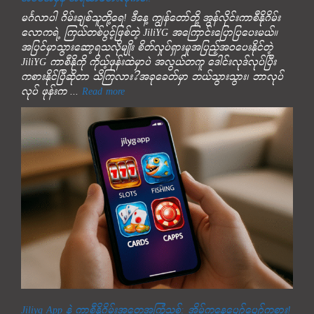
အစစ်အမှန် အရသာခံစားလိုက်ပါ!
မင်္ဂလာပါ ဂိမ်းချစ်သူတို့ရေ! ဒီနေ့ ကျွန်တော်တို့ အွန်လိုင်းကာစီနိုဂိမ်း
လောကရဲ့ ကြယ်တစ်ပွင့်ဖြစ်တဲ့ JiliYG အကြောင်းပြောပြပေးမယ်။
အပြင်မှာသွားဆော့ရသလိုမျိုး စိတ်လှုပ်ရှားမှုအပြည့်အဝပေးနိုင်တဲ့
JiliYG ကာစီနိုကို ကိုယ့်ဖုန်းထဲမှာပဲ အလွယ်တကူ ဒေါင်းလုဒ်လုပ်ပြီး
ကစားနိုင်ပြီဆိုတာ သိကြလား?အခုခေတ်မှာ ဘယ်သွားသွား၊ ဘာလုပ်
လုပ် ဖုန်းက ...
Read more
Jiliyg App နဲ့ ကာစီနိုဂိမ်းအတွေ့အကြုံသစ်: အိမ်ကနေပျော်ပျော်ကစား!