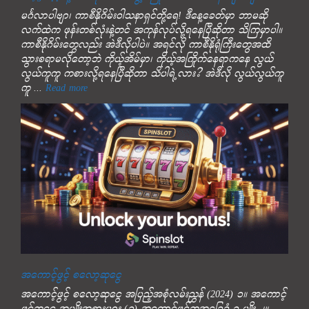
မင်္ဂလာပါဗျာ၊ ကာစီနိုဂိမ်းဝါသနာရှင်တို့ရေ! ဒီနေ့ခေတ်မှာ ဘာမဆို
လက်ထဲက ဖုန်းတစ်လုံးနဲ့တင် အကုန်လုပ်လို့ရနေပြီဆိုတာ သိကြမှာပါ။
ကာစီနိုဂိမ်းတွေလည်း အဲဒီလိုပါပဲ။ အရင်လို ကာစီနိုရုံကြီးတွေအထိ
သွားစရာမလိုတော့ဘဲ ကိုယ့်အိမ်မှာ၊ ကိုယ့်အကြိုက်နေရာကနေ လွယ်
လွယ်ကူကူ ကစားလို့ရနေပြီဆိုတာ သိပါရဲ့လား? အဲဒီလို လွယ်လွယ်ကူ
ကူ ...
Read more
အကောင့်ဖွင့် စလော့ဆုငွေ
အကောင့်ဖွင့် စလော့ဆုငွေ အပြည့်အစုံလမ်းညွှန် (2024) ၁။ အကောင့်