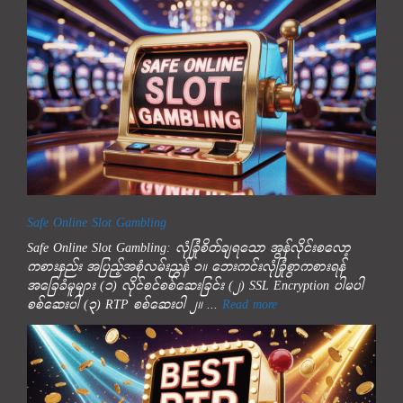
Safe Online Slot Gambling
Safe Online Slot Gambling: လုံခြုံစိတ်ချရသော အွန်လိုင်းစလော့
ကစားနည်း အပြည့်အစုံလမ်းညွှန် ၁။ ဘေးကင်းလုံခြုံစွာကစားရန်
အခြေခံမူများ (၁) လိုင်စင်စစ်ဆေးခြင်း (၂) SSL Encryption ပါမပါ
စစ်ဆေးပါ (၃) RTP စစ်ဆေးပါ ၂။ ...
Read more