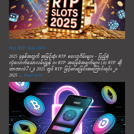
Best RTP Slots 2025
2025 ခုနှစ်အတွက် အမြင့်ဆုံး RTP စလော့ဂိမ်းများ – ပြည့်စုံ
လုံလောက်သောလမ်းညွှန် ၁။ RTP အခြေခံအချက်များ (၁) RTP ဆို
တာဘာလဲ? (၂) 2025 တွင် RTP မြင့်မားရခြင်းအကြောင်းရင်း ၂။
2025 ...
Read more