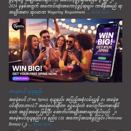
ဖွင့်ဆုငွေ အမျိုးအစားများ (၁) အကောင့်ဖွင့်ဆုအခြေခံ ၃ မျိုး ၂။
2024 ခုနှစ်အတွက် အကောင်းဆုံးအကောင့်ဖွင့်ဆုများ ကာစီနိုအမည် ဆု
အမျိုးအစား ဆုပမာဏ Wagering Requirement ...
Read more
အခမဲ့စပင် ရယူနည်း
အခမဲ့စပင် (Free Spins) ရယူနည်း အပြည့်အစုံလမ်းညွှန် ၁။ အခမဲ့စ
ပင်ဆိုတာဘာလဲ? အခမဲ့စပင်ဆိုတာ ငွေမသုံးဘဲ စလော့ဂိမ်းကစားနိုင်
သော အခွင့်အရေး ဖြစ်ပြီး အောက်ပါအမျိုးအစားများရှိပါသည်: ၂။
အခမဲ့စပင်ရယူနည်း (၈ နည်း) (၁) အကောင့်အသစ်ဖွင့်ခြင်း (Welcome
Bonus) (၂) ...
Read more