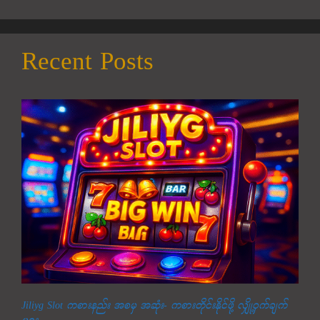
Recent Posts
Jiliyg Slot ကစားနည်း အစမှ အဆုံး- ကစားတိုင်းနိုင်ဖို့ လျှို့ဝှက်ချက်