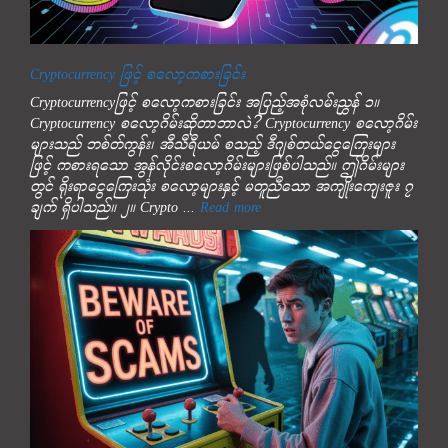
Cryptocurrency ဖြင့် စလော့ကစားခြင်း
Cryptocurrencyဖြင့် စလော့ကစားခြင်း အပြည့်အစုံလမ်းညွှန် ၁။
Cryptocurrency စလော့ဂိမ်းဆိုတာဘာလဲ? Cryptocurrency စလော့ဂိမ်း
များသည် ဘစ်တ်ကွန်း၊ အီသီရီယမ် စသည့် ဒီဂျစ်တယ်ငွေကြေးများ
ဖြင့် ကစားရသော အွန်လိုင်းစလော့ဂိမ်းများဖြစ်ပါသည်။ ဤဂိမ်းများ
တွင် ရိုးရာငွေကြေးသုံး စလော့များနှင့် မတူညီသော အကျိုးကျေးဇူး ၇
ချက် ရှိပါသည်။ ၂။ Crypto ...
Read more