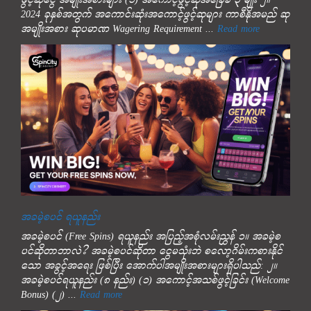
ဖွင့်ဆုငွေ အမျိုးအစားများ (၁) အကောင့်ဖွင့်ဆုအခြေခံ ၃ မျိုး ၂။
2024 ခုနှစ်အတွက် အကောင်းဆုံးအကောင့်ဖွင့်ဆုများ ကာစီနိုအမည် ဆု
အမျိုးအစား ဆုပမာဏ Wagering Requirement ...
Read more
အခမဲ့စပင် ရယူနည်း
အခမဲ့စပင် (Free Spins) ရယူနည်း အပြည့်အစုံလမ်းညွှန် ၁။ အခမဲ့စ
ပင်ဆိုတာဘာလဲ? အခမဲ့စပင်ဆိုတာ ငွေမသုံးဘဲ စလော့ဂိမ်းကစားနိုင်
သော အခွင့်အရေး ဖြစ်ပြီး အောက်ပါအမျိုးအစားများရှိပါသည်: ၂။
အခမဲ့စပင်ရယူနည်း (၈ နည်း) (၁) အကောင့်အသစ်ဖွင့်ခြင်း (Welcome
Bonus) (၂) ...
Read more