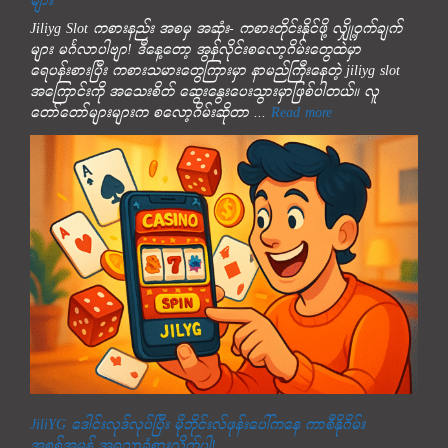
များ
Jiliyg Slot ကစားနည်း အစမှ အဆုံး- ကစားတိုင်းနိုင်ဖို့ လျှို့ဝှက်ချက်
များ မင်္ဂလာပါဗျာ! ဒီနေ့တော့ အွန်လိုင်းစလော့ဂိမ်းတွေထဲမှာ
ရေပန်းစားပြီး ကစားသမားတွေကြားမှာ နာမည်ကြီးနေတဲ့ jiliyg slot
အကြောင်းကို အသေးစိတ် ဆွေးနွေးပေးသွားမှာဖြစ်ပါတယ်။ လူ
တော်တော်များများက စလော့ဂိမ်းဆိုတာ ...
Read more
JiliYG ဒေါင်းလုဒ်လုပ်ပြီး မိုဘိုင်းလ်ဖုန်းပေါ်ကနေ ကာစီနိုဂိမ်း