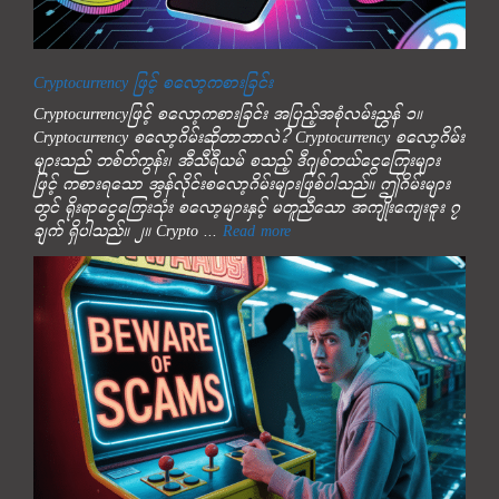
Cryptocurrency ဖြင့် စလော့ကစားခြင်း
Cryptocurrencyဖြင့် စလော့ကစားခြင်း အပြည့်အစုံလမ်းညွှန် ၁။
Cryptocurrency စလော့ဂိမ်းဆိုတာဘာလဲ? Cryptocurrency စလော့ဂိမ်း
များသည် ဘစ်တ်ကွန်း၊ အီသီရီယမ် စသည့် ဒီဂျစ်တယ်ငွေကြေးများ
ဖြင့် ကစားရသော အွန်လိုင်းစလော့ဂိမ်းများဖြစ်ပါသည်။ ဤဂိမ်းများ
တွင် ရိုးရာငွေကြေးသုံး စလော့များနှင့် မတူညီသော အကျိုးကျေးဇူး ၇
ချက် ရှိပါသည်။ ၂။ Crypto ...
Read more