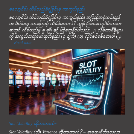
စလော့ဂိမ်း လိမ်လည်ခံရခြင်းမှ ကာကွယ်နည်း
စလော့ဂိမ်း လိမ်လည်ခံရခြင်းမှ ကာကွယ်နည်း အပြည့်အစုံလမ်းညွှန်
၁။ မိတ်ဆွေ ဘာကြောင့် လိမ်ခံရတာလဲ? အွန်လိုင်းစလော့ဂိမ်းကစား
ရာတွင် လိမ်လည်မှု ၅ မျိုး နှင့် ကြုံတွေ့နိုင်ပါသည်: ၂။ လိမ်ကာစီနိုများ
ကို အလွယ်တကူဖော်ထုတ်နည်း (၇ ချက်) (၁) လိုင်စင်စစ်ဆေးပါ (၂)
...
Read more
Slot Volatility ဆိုတာဘာလဲ။
Slot Volatility (သို့) Variance ဆိုတာဘာလဲ? – အသေးစိတ်လေ့လာ