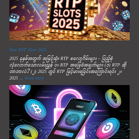
Best RTP Slots 2025
2025 ခုနှစ်အတွက် အမြင့်ဆုံး RTP စလော့ဂိမ်းများ – ပြည့်စုံ
လုံလောက်သောလမ်းညွှန် ၁။ RTP အခြေခံအချက်များ (၁) RTP ဆို
တာဘာလဲ? (၂) 2025 တွင် RTP မြင့်မားရခြင်းအကြောင်းရင်း ၂။
2025 ...
Read more