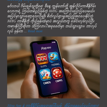
အစစ်အမှန် အရသာခံစားလိုက်ပါ!
မင်္ဂလာပါ ဂိမ်းချစ်သူတို့ရေ! ဒီနေ့ ကျွန်တော်တို့ အွန်လိုင်းကာစီနိုဂိမ်း
လောကရဲ့ ကြယ်တစ်ပွင့်ဖြစ်တဲ့ JiliYG အကြောင်းပြောပြပေးမယ်။
အပြင်မှာသွားဆော့ရသလိုမျိုး စိတ်လှုပ်ရှားမှုအပြည့်အဝပေးနိုင်တဲ့
JiliYG ကာစီနိုကို ကိုယ့်ဖုန်းထဲမှာပဲ အလွယ်တကူ ဒေါင်းလုဒ်လုပ်ပြီး
ကစားနိုင်ပြီဆိုတာ သိကြလား?အခုခေတ်မှာ ဘယ်သွားသွား၊ ဘာလုပ်
လုပ် ဖုန်းက ...
Read more
Jiliyg App နဲ့ ကာစီနိုဂိမ်းအတွေ့အကြုံသစ်: အိမ်ကနေပျော်ပျော်ကစား!