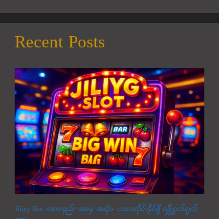
Recent Posts
Jiliyg Slot ကစားနည်း အစမှ အဆုံး- ကစားတိုင်းနိုင်ဖို့ လျှို့ဝှက်ချက်