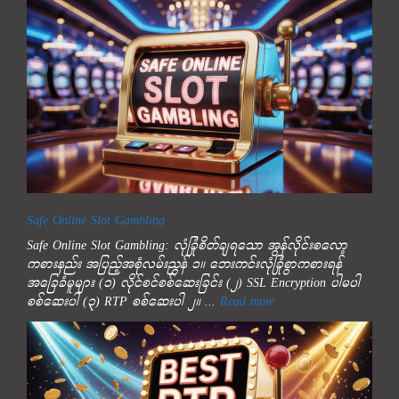
Safe Online Slot Gambling
Safe Online Slot Gambling: လုံခြုံစိတ်ချရသော အွန်လိုင်းစလော့
ကစားနည်း အပြည့်အစုံလမ်းညွှန် ၁။ ဘေးကင်းလုံခြုံစွာကစားရန်
အခြေခံမူများ (၁) လိုင်စင်စစ်ဆေးခြင်း (၂) SSL Encryption ပါမပါ
စစ်ဆေးပါ (၃) RTP စစ်ဆေးပါ ၂။ ...
Read more