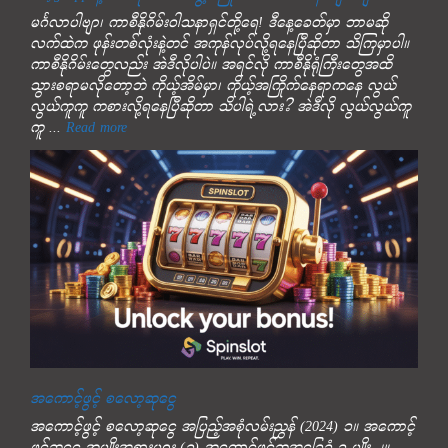
မင်္ဂလာပါဗျာ၊ ကာစီနိုဂိမ်းဝါသနာရှင်တို့ရေ! ဒီနေ့ခေတ်မှာ ဘာမဆို
လက်ထဲက ဖုန်းတစ်လုံးနဲ့တင် အကုန်လုပ်လို့ရနေပြီဆိုတာ သိကြမှာပါ။
ကာစီနိုဂိမ်းတွေလည်း အဲဒီလိုပါပဲ။ အရင်လို ကာစီနိုရုံကြီးတွေအထိ
သွားစရာမလိုတော့ဘဲ ကိုယ့်အိမ်မှာ၊ ကိုယ့်အကြိုက်နေရာကနေ လွယ်
လွယ်ကူကူ ကစားလို့ရနေပြီဆိုတာ သိပါရဲ့လား? အဲဒီလို လွယ်လွယ်ကူ
ကူ ...
Read more
အကောင့်ဖွင့် စလော့ဆုငွေ
အကောင့်ဖွင့် စလော့ဆုငွေ အပြည့်အစုံလမ်းညွှန် (2024) ၁။ အကောင့်